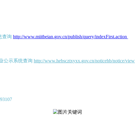
案信息查询
http://www.miitbeian.gov.cn/publish/query/indexFirst.action
业公示系统查询
http://www.hebscztxyxx.gov.cn/noticehb/notic
3107