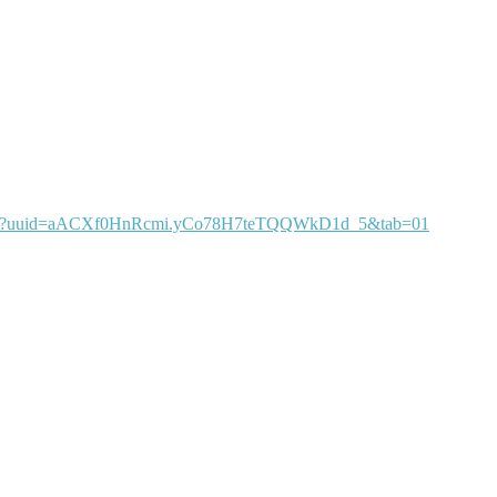
e/view?uuid=aACXf0HnRcmi.yCo78H7teTQQWkD1d_5&tab=01