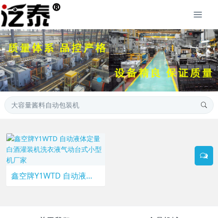
鑫空牌Y1WTD 自动液体定量白酒灌装机洗衣液气动台式小型机厂家