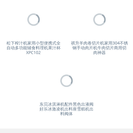
松下榨汁机家用小型便携式全
祺升羊肉卷切片机家用304不锈
自动多功能辅食料理机果汁杯
钢手动肉片机牛肉切片商用切
XPC102
肉神器
东贝冰淇淋机配件黑色出液阀
好乐冰激凌机出料座雪糕机出
料阀体