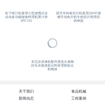
松下榨汁机家用小型便携式全
祺升羊肉卷切片机家用304不锈
自动多功能辅食料理机果汁杯
钢手动肉片机牛肉切片商用切
XPC102
肉神器
东贝冰淇淋机配件黑色出液阀
好乐冰激凌机出料座雪糕机出
料阀体
关于我们
食品机械
新闻动态
工程案例