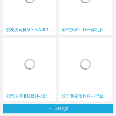
樱花洗碗机SCE-8WB01全自动家用大容量8套智能嵌入式小型刷碗机
燃气扒炉油炸一体机多功能铁板烧铁板商用设备摆摊煤气手抓饼机器
东湾冰淇淋机硬冰机配件BQL - 8 yb BT7112搅拌叶片弹簧弹簧硬冰机
饺子包家用厨房小型全自动切水饺皮机做包子器工具不锈钢模具神器
加载更多