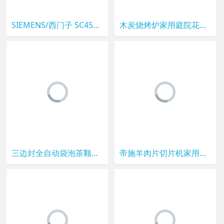
SIEMENS/西门子 SC454B00AC 进口家用全自动洗碗机嵌入式除菌碗柜
木炭烧烤炉家用庭院花园民宿户外大号大型炭火烟熏烧烤架美式BBQ
三边封全自动袋泡茶颗粒粉末药材自动计量包装机种子调料分装机
帝施羊肉片切片机家用电动刨肉机小型切肉片机牛肉片机火锅薄片