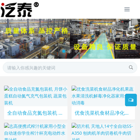
全自动食品充氮包装机 月饼小蛋糕自动氮气充气包装机 蔬菜包装机
优食洗菜机食材品净化机果蔬水果清洗机解毒净化器家用全自动消毒