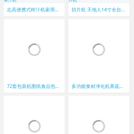
志高便携式榨汁机家用小型全自动迷你学生榨汁杯充电动炸水果汁机
切片机 天地人14寸全自动SS-A350 刨肉机羊肉切卷机牛肉切片机
72套包装机图纸食品包装机图纸立式枕式包装机图纸定量粉末包装机
多功能食材净化机果蔬消毒清洗机家用智能洗菜解毒器零噪音斯耐奇