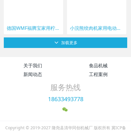
德国WMF福腾宝家用柠檬橙子榨汁器挤压迷你压橙汁器手动榨汁机
小浣熊绞肉机家用电动小型饺子馅肉沫肉泥缴切菜打剁辣椒搅蒜神器
加载更多
关于我们
食品机械
新闻动态
工程案例
服务热线
18633493778
Copyright © 2019-2027 隆尧县清华同创机械厂 版权所有 冀ICP备