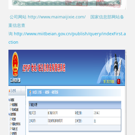
公司网站 http://www.maimaijixie.com/ 国家信息部网站备
案信息查
询
http://www.miitbeian.gov.cn/publish/query/indexFirst.a
ction