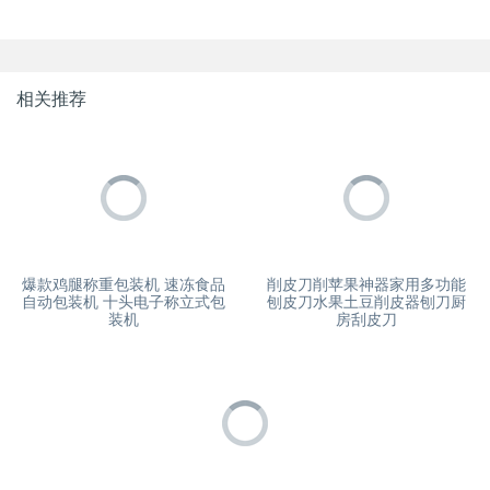
相关推荐
爆款鸡腿称重包装机 速冻食品
削皮刀削苹果神器家用多功能
自动包装机 十头电子称立式包
刨皮刀水果土豆削皮器刨刀厨
装机
房刮皮刀