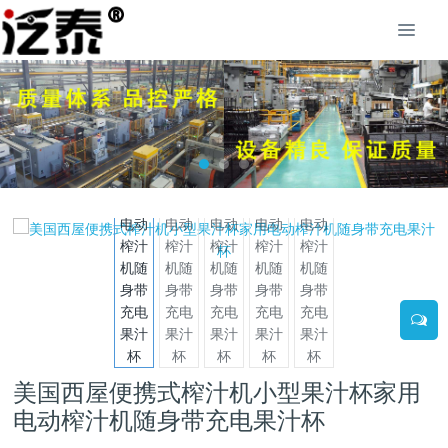
美国西屋便携式榨汁机小型果汁杯家用
电动榨汁机随身带充电果汁杯