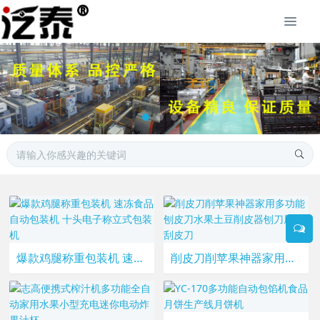
爆款鸡腿称重包装机 速冻食品自动包装机 十头电子称立式包装机
削皮刀削苹果神器家用多功能刨皮刀水果土豆削皮器刨刀厨房刮皮刀