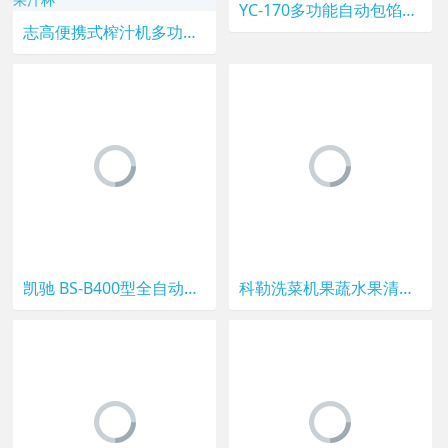
YC-170多功能自动包馅机食品月饼生产线月饼机
志高便携式榨汁机多功能全自动家用水果小型充电迷你电动炸果汁杯
凯驰 BS-B400型全自动热收缩机 热收缩膜包装机 餐具热收缩膜机
科勒洗菜机果蔬水果清洗机家用智能消毒解毒机全自动食材净化机器