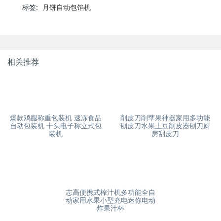
标签:
月饼自动包馅机
相关推荐
爆款鸡腿称重包装机 速冻食品
削皮刀削苹果神器家用多功能
自动包装机 十头电子称立式包
刨皮刀水果土豆削皮器刨刀厨
装机
房刮皮刀
志高便携式榨汁机多功能全自
动家用水果小型充电迷你电动
炸果汁杯