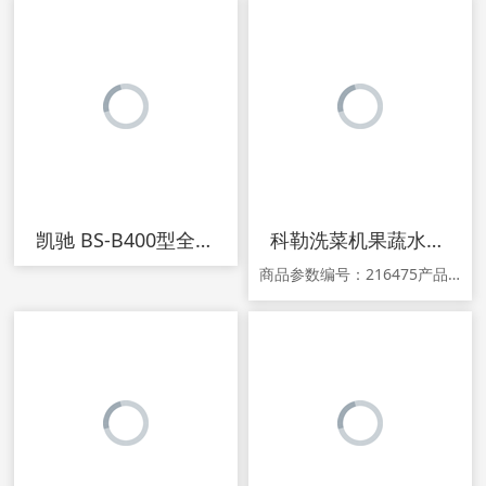
凯驰 BS-B400型全自动热收缩机 热收缩膜包装机 餐具热收缩膜机
科勒洗菜机果蔬水果清洗机家用智能消毒解毒机全自动食材净化机器
商品参数编号：216475产品名称：KOHLER/科勒 K-22482T-...品牌：KOHLER/科勒型号：K-22482T-NA颜色分类：K-22482T-NA洗涤筐结构：分离式洗涤筐额定清洗容量：8升及以上生产企业：科勒（中国）投资有限公司控制方式：电脑式保修期：36个月商品详情