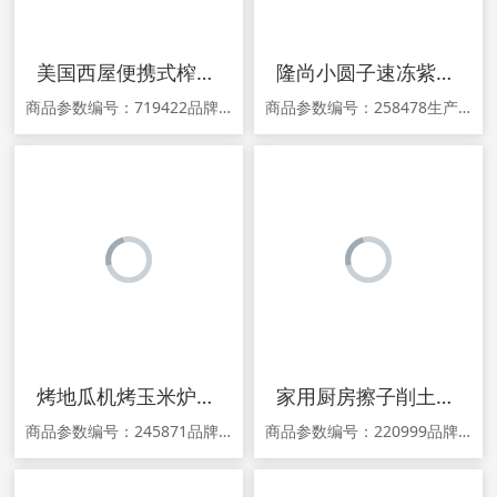
美国西屋便携式榨汁机小型果汁杯家用电动榨汁机随身带充电果汁杯
隆尚小圆子速冻紫薯小芋圆无馅迷你芋圆800g粗吸管可吸甜品奶茶用
商品参数编号：719422品牌：Westinghouse/西屋型号：WSX-701功率：200W及以下颜色分类：蓝色 粉红电压：≤36V(含)生产企业：江门市西屋厨房小家电有限公司果肉渣滓盒容量：500ml以下（含500ml）智能类型：不支持智能功率：50W容量：0.3L采购地：中国大陆保修期：12个月商品详情
商品参数编号：258478生产许可证编号：SC11145033000242厂名：广西立橙食品有限公司厂址：平乐县二塘镇茶林村委茶林村（二塘工业园区西区）厂家联系方式：18078817200配料表：见包装储藏方法：-18℃冷冻保存保质期：365食品添加剂：见包装包装方式：包装产地：中国大陆省份：广西壮族自治区城市：桂林市口味：紫薯净含量：800g商品详情
烤地瓜机烤玉米炉地瓜炉商用烤红薯炉子街头番薯机烤苞米炉烤梨机
家用厨房擦子削土豆丝切菜神器多功能刨擦丝器切丁擦萝卜片丝切片
商品参数编号：245871品牌：格盾型号：gedun-021材质：铸铁产地：中国大陆省份：广东省地市：佛山市内胆材质：不粘涂层生产企业：佛山市志道贸易有限公司加热方式：电热管加热盘数：5盘及以上功率：1KW容量：1L采购地：中国大陆保修期：12个月商品详情 1.关于产品宣传，由于新广告法规定不得采用夸大宣传，故本商城
商品参数编号：220999品牌：美之扣颜色分类：性价比之选！切丁刨丝器 灰色(送刨刀+护手器+沥水容器) 切丁切丝切片神器 灰色（送刨刀+护手器+沥水篮） 切丁切丝切片神器 红色（送刨刀+护手器+沥水篮） 切丁切丝切片神器 蓝色（送刨刀+护手器+沥货号：201910117适用人群：大众商品详情 1.关于产品宣传，由于