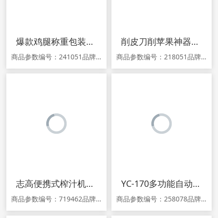
爆款鸡腿称重包装机 速冻食品自动包装机 十头电子称立式包装机
削皮刀削苹果神器家用多功能刨皮刀水果土豆削皮器刨刀厨房刮皮刀
商品参数编号：241051品牌：other/其他颜色分类：尾款专拍 定金专拍 520电子称一体包装机整套 因机械定制类产品不一，以上价格商品详情 爆款鸡腿称重包装机 速冻食品自动包装机 十头电子称立式包装机 1.关于产品宣传，由于新广告法规定不得采用夸大宣传，故本商城已针对在售产品的广告宜传完成排查整改，若尚有不妥
商品参数编号：218051品牌：博浪颜色分类：镜花水月削皮器-横向【PR-9JHSYHX】 镜花水月削皮器-竖向【PR-9JHSYSX】货号：PR-9JHSYHX商品详情 1.关于产品宣传，由于新广告法规定不得采用夸大宣传，故本商城已针对在售产品的广告宜传完成排查整改，若尚有不妥之处敬请提示。关于此类问题发生的纠纷
志高便携式榨汁机多功能全自动家用水果小型充电迷你电动炸果汁杯
YC-170多功能自动包馅机食品月饼生产线月饼机
商品参数编号：719462品牌：志高型号：ZG-K852C产地：中国大陆颜色分类：白色 粉色 粉色【升级版】 白色【升级版】 白色【高配版】 粉色【高配版】电压：≤36V(含)生产企业：宁波赵记电器有限公司采购地：中国大陆保修期：24个月商品详情 1.关于产品宣传，由于新广告法规定不得采用夸大宣传，故本商城已针对在售
商品参数编号：258078品牌：other/其他商品详情 YC-170多功能自动包馅机食品月饼生产线月饼机 1.关于产品宣传，由于新广告法规定不得采用夸大宣传，故本商城已针对在售产品的广告宜传完成排查整改，若尚有不妥之处敬请提示。关于此类问题发生的纠纷不作为赔偿理由，可支持退货退款。关于产品标题，由于搜索引擎搜索功