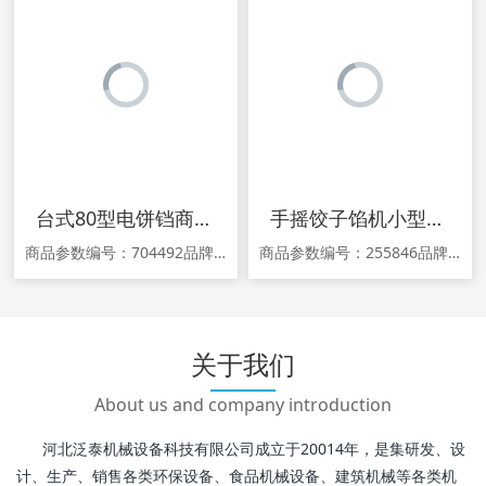
台式80型电饼铛商用双面加热烙饼机烤饼酱香饼煎饼千层饼机电饼档
手摇饺子馅机小型捣碎菜机搅搅拌厨房榨菜碎家用机器
商品参数编号：704492品牌：老技工型号：yxd80产地：中国大陆省份：浙江省地市：温州市饼铛类型：烤饼机采购地：中国大陆保修期：12个月商品详情 1.关于产品宣传，由于新广告法规定不得采用夸大宣传，故本商城已针对在售产品的广告宜传完成排查整改，若尚有不妥之处敬请提示。关于此类问题发生的纠纷不作为赔偿理由，可支持退
商品参数编号：255846品牌：PAMPAS/潘帕斯颜色分类：2.5L豪华五刀侧摇(送一套刀片) 2.5L豪华五刀上摇(送一套刀片) 1.5L电动绞肉机 红色 2L电动绞肉机 1.5L电动绞肉机 蓝色 1.5L红色加厚送一套刀片饺子器 1.5L四刀片普通款货号：157329708544041商品详情 结尾补充字数1.
关于我们
About us and company introduction
河北泛泰机械设备科技有限公司成立于20014年，是集研发、设
计、生产、销售各类环保设备、食品机械设备、建筑机械等各类机