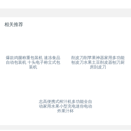
相关推荐
爆款鸡腿称重包装机 速冻食品
削皮刀削苹果神器家用多功能
自动包装机 十头电子称立式包
刨皮刀水果土豆削皮器刨刀厨
装机
房刮皮刀
志高便携式榨汁机多功能全自
动家用水果小型充电迷你电动
炸果汁杯