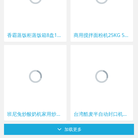
香霸蒸饭柜蒸饭箱8盘12盘蒸包炉全自动蒸饭车机箱燃气电蒸箱商用
商用搅拌面粉机25KG 50公斤和面机立式打粉拌料机不锈钢面条机用
班尼兔炒酸奶机家用炒冰机器炒冰淇淋机儿童炒冰盘小型迷你蓝色
台湾酷麦半自动封口机商用奶茶店豆浆饮料手压封杯机纸杯塑料高杯
加载更多