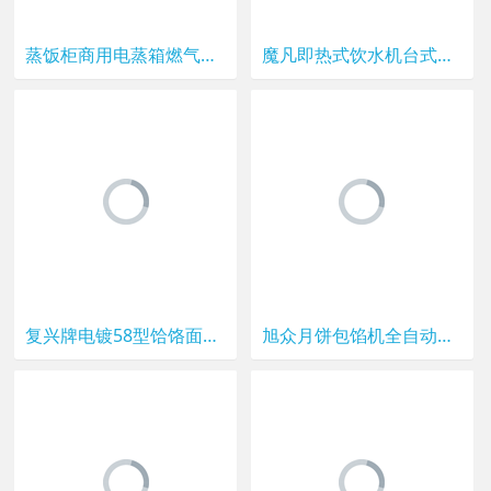
蒸饭柜商用电蒸箱燃气蒸饭车米饭机馒头蒸箱蒸包炉蒸菜全自动蒸柜
魔凡即热式饮水机台式小型速热迷你茶吧机家用冲奶机桌面开水机
复兴牌电镀58型饸饹面条机饸饹机家用压面机河洛床子挤面机河漏机
旭众月饼包馅机全自动商用大型食品机械小型五仁莲蓉月饼生产线