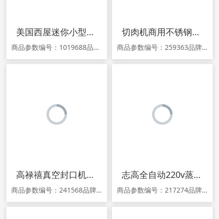
美国西屋迷你小型豆浆机榨汁杯带预约1-2人家用破壁机免滤魔食杯
切肉机商用不锈钢全自动小型肉丝肉片机卤肉熟食切片机绞肉机肉丁
商品参数编号：1019688品牌：Westinghouse/西屋型号：WFB-MN10D功能：干豆 湿豆 米糊 五谷 果蔬 玉米汁 绿豆 果酱 奶茶 绿豆沙 果汁 浓汤 纯香 清香容积：1L以下功率：750W及以下豆浆/榨汁/搅拌/料理机售后服务：店铺保修产地：中国大陆省份：广东省地市：广州市适用人数：1人-2人颜色分类：复古绿 复古红杯体材质：不锈钢是否有网：无网研磨生产企业：江门市贝尔斯顿电器
商品参数编号：259363品牌：邦力奇型号：80型产地：中国大陆省份：浙江省地市：金华市工作方式：电动颜色分类：2毫米不锈钢刀 2.5毫米不锈钢刀 3.5毫米不锈钢刀 5毫米不锈钢刀 7毫米不锈钢刀 10毫米不锈钢刀 2毫米普通刀（会生锈） 2.5毫米普通刀（会生锈） 3.5毫米普通刀（会生锈） 5毫米普通刀（生产企业：永康市雨诺清洗设备有限公司适用对象：肉制品尺寸：28x27x31cm功率：85
高禄禧真空封口机商用大型抽真空食品包装机干湿两用真空机包装机
志高全自动220v蒸饭机蒸饭柜商用蒸饭车小型燃气蒸包炉电蒸箱家用
商品参数编号：241568品牌：高禄禧颜色分类：610型（大泵） 320升级（双小泵） 410 320型单（小泵） 410型（大泵） 420型（大泵） 420型升级（大泵） 500型（大泵） 520型（大泵）货号：FK-500商品详情 1.关于产品宣传，由于新广告法规定不得采用夸大宣传，故本商城已针对在售产品的广告
商品参数编号：217274品牌：Chigo/志高型号：HL-DDS-4材质：201不锈钢产地：中国大陆省份：山东省颜色分类：小4盘用电【30人份】 小6盘用电【45人份】 用电大4盘【60人份】 用电大6盘【90人份】 用电大8盘【120人份】 用电大10盘【150人份】 用电大12盘【180人份】 用电大24盘【360人生产企业：宁波赵记电器有限公司功率：3000W层数：4层保修期：12个月商品