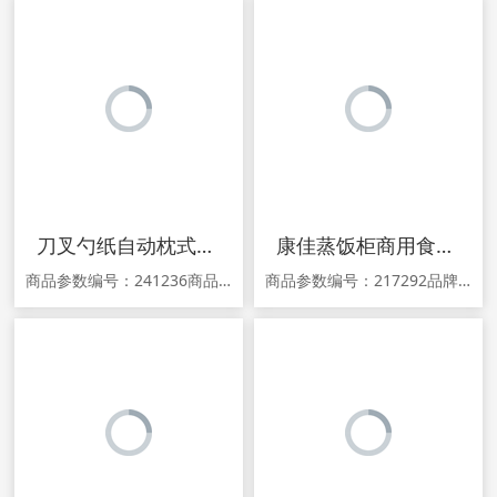
刀叉勺纸自动枕式包装机 3D图纸 机械设备3D图纸模型设计
康佳蒸饭柜商用食堂蒸柜米盘蒸包炉220V电热饭机燃气蒸饭车大蒸箱
商品参数编号：241236商品详情 声明：远远工作室，仅供大家学习、设计等参考，请勿用于任何商业活动，否则使用者后果自负，与本店无关。！ 本店，，供大家学习，由于图纸太多，没有上传，有需要的可以联系客服哦！！！！！，我们也会在后面慢慢上传！欢迎收藏关注哦！！！ 交易流程：★宝贝通过电子邮箱发送，亲们拍下付款后
商品参数编号：217292品牌：Konka/康佳型号：KR-S31材质：不锈钢产地：中国大陆颜色分类：电热标准款（无定时）小3盘 电热定时款-小3盘 电热标准款（无定时）-大4盘 电热定时款-大4盘 电热标准款（无定时）-大6盘 电热定时款-大6盘 电热标准款（无定时）-大8盘 电热定时款-大8盘 电生产企业：深圳市康佳智能电器科技有限公司功率：6000W保修期：24个月商品详情