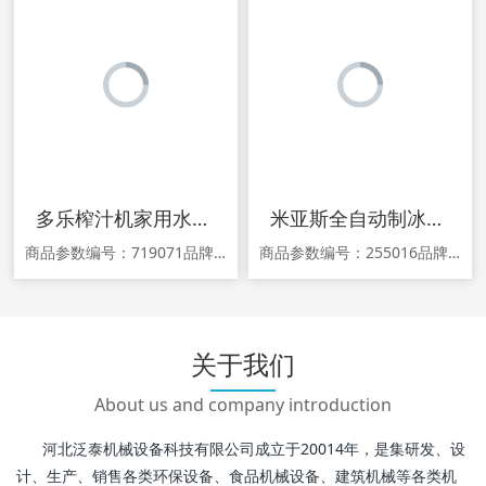
多乐榨汁机家用水果小型全自动多功能炸蔬果汁料理搅拌机榨汁杯
米亚斯全自动制冰机快速出冰大容量商用冷饮店酒吧KTV方冰制作机
商品参数编号：719071品牌：多乐型号：DL-BL21PP产地：中国大陆省份：广东省地市：广州市颜色分类：粉色（3杯3刀） 粉色（单杯）电压：111V~240V（含）生产企业：广州隆特电子有限公司功率：300W采购地：中国大陆保修期：12个月商品详情 1.关于产品宣传，由于新广告法规定不得采用夸大宣传，故本商城已针
商品参数编号：255016品牌：OFRUN/欧菲朗型号：ICM-80P商品详情 满减活动 下单满就减，赶快购买吧！ 优惠促销2020-01-11 00:00:00 截止 单笔订单满1000元: 减50元 上不封顶
关于我们
About us and company introduction
河北泛泰机械设备科技有限公司成立于20014年，是集研发、设
计、生产、销售各类环保设备、食品机械设备、建筑机械等各类机