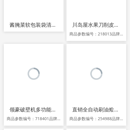
酱腌菜软包装袋清洗加工设备青菜叶菜类漂烫杀青蒸煮线巴氏杀菌机
川岛屋水果刀削皮刀砧板套装宿舍家用学生苹果削皮神器多功能刨刀
商品参数编号：218013品牌：KAWASIMAYA/川岛屋颜色分类：绿色菜刀菜板五件套 粉色水果刀板三件套 灰色水果刀板三件套货号：ZB-15商品详情 1.关于产品宣传，由于新广告法规定不得采用夸大宣传，故本商城已针对在售产品的广告宜传完成排查整改，若尚有不妥之处敬请提示。关于此类问题发生的纠纷不作为赔偿理由，可
领豪破壁机多功能料理机家用小型全自动榨汁机搅拌机18996 正品
直销全自动刷油烩面胚机 包子皮 饺子皮机 面坯成型机定制r
商品参数编号：718401品牌：领豪型号：18996-56C功能：榨汁 碎肉 碎冰 干磨 搅拌 打蛋 制奶昔 混合 绞肉 婴儿辅食售后服务：全国联保适用人数：4人-5人颜色分类：红色榨汁/搅拌/料理机类型：料理机速度调节：2挡以上外观/放置：台式生产企业：品谱五金家居（深圳）有限公司加热方式：底盘加热智能类型：不支持智能功率：600W容量：1.5L转速：22000转/分钟采购地：中国大陆保修期：2
商品参数编号：254988品牌：other/其他型号：other/其他颜色分类：定金 双排 三排商品详情 欢迎光临本店！本商品详情图片仅支持手机端查看。 请用手机扫描本商品二维码后，在手机中查看购买本商品，谢谢！ 1.关于产品宣传，由