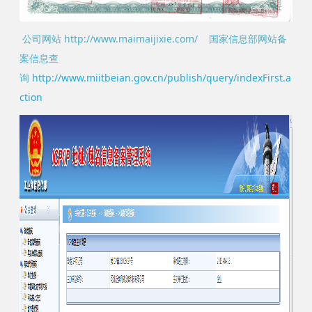
公司网站 http://www.maimaijixie.com/ 国家信息部网站备
案信息查
询
http://www.miitbeian.gov.cn/publish/query/indexFirst.a
ction