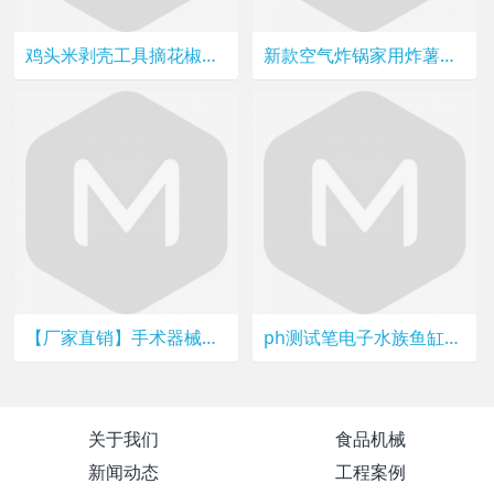
鸡头米剥壳工具摘花椒神器采摘机家用专用手套防刺多功能割菜拇指
新款空气炸锅家用炸薯条机无油烟炸锅多功能炸锅3.5升大容量
【厂家直销】手术器械专用环氧乙烷灭菌柜 低温EO气体消毒器
ph测试笔电子水族鱼缸水质检测器家用ph值计试纸便携高精酸碱度仪
关于我们
食品机械
新闻动态
工程案例