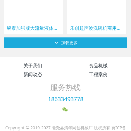
银泰加强版大流量液体自动灌装机 小型全自动数控定量分装机 洗衣液玻璃水食用油白酒饮料牛奶高精度灌装机器
乐创超声波洗碗机商用厨房洗菜洗碟器饭店全自动洗碗机餐厅用小型
加载更多
关于我们
食品机械
新闻动态
工程案例
服务热线
18633493778
Copyright © 2019-2027 隆尧县清华同创机械厂 版权所有 冀ICP备