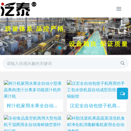
榨汁机家用水果全自动小型果蔬果肉渣汁分离多功能原汁机炸果汁机
汉宏全自动包饺子机商用仿手工包水饺机器自动成型煎饺水晶锅贴饺