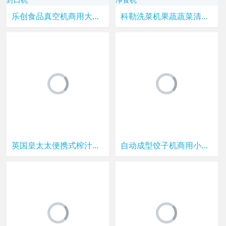
乐创食品真空机商用大型包装机干湿两用全自动海鲜抽空茶叶封口机
科勒洗菜机果蔬蔬菜清洗机食材净化机消毒解毒机家用全自动净食机
英国皇太太便携式榨汁机家用水果小型充电迷你榨汁杯电动炸果汁机
自动成型饺子机商用小型仿手工包饺子机器全自动煎饺水晶锅贴神器