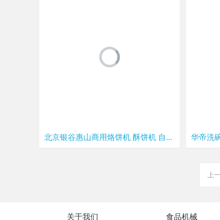
北京银谷惠山商用烙饼机 酥饼机 自动恒温电热铛YXD45-A电饼铛
上
关于我们
食品机械