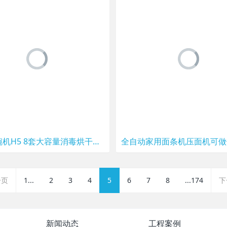
华帝洗碗机H5 8套大容量消毒烘干一体机嵌入式家用全自动多功能
一页
1...
2
3
4
5
6
7
8
...174
下
新闻动态
工程案例