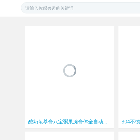
酸奶龟苓膏八宝粥果冻膏体全自动液体灌装封口机一体机流水生产线