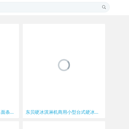
盛毅牌面条机 面片机器云阳出面条小机器 只有220宽 问客服包邮
东贝硬冰淇淋机商用小型台式硬冰机全自动冰激凌机哈根达斯雪糕机