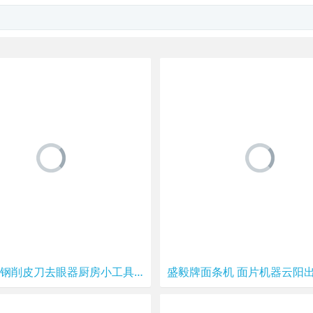
304不锈钢削皮刀去眼器厨房小工具家用切水果凤梨专用削菠萝神器