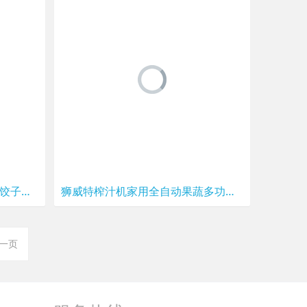
全自动家用面条机压面机可做饺子皮混沌皮自动和面面条机魔趣厨冠
狮威特榨汁机家用全自动果蔬多功能渣汁分离鲜炸水果机小型原汁机
一页