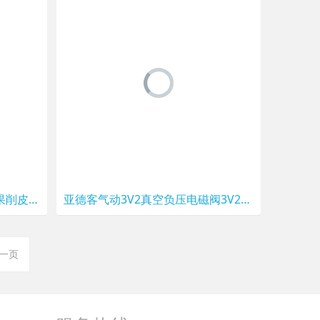
MARNA日本进口家用蔬菜瓜果削皮刀苹果土豆胡萝卜刮皮器削皮器
亚德客气动3V2真空负压电磁阀3V208NCB/3V208NCA/3V2-06-08原装
一页