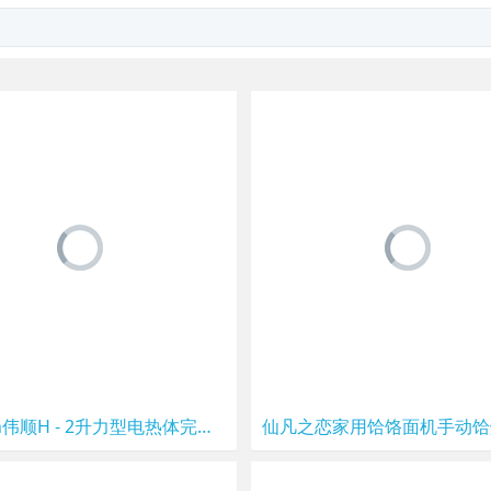
Veetsan伟顺H - 2升力型电热体完整的钟型洗碗机商用厨房设备