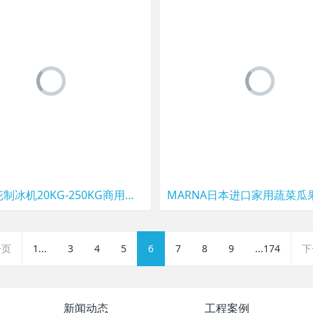
浩博雪花制冰机20KG-250KG商用碎冰机雪花机全自动生鲜超市火锅店
一页
1...
3
4
5
6
7
8
9
...174
下
新闻动态
工程案例