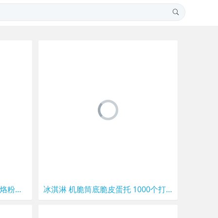
仙凡之恋家用饸饹面机手动饸烙粉条压面机河洛机压面条不锈钢河捞
冰淇淋 机脆筒底脆皮蛋托 1000个打木架 蛋筒 自助餐甜筒皮