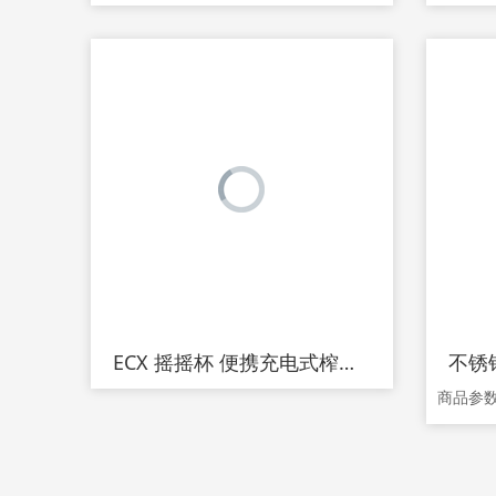
ECX 摇摇杯 便携充电式榨汁机小型迷你料理杯 学生宿舍家用果汁机