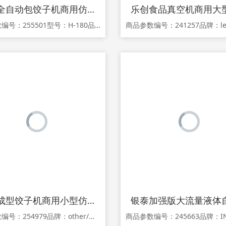
汉宏全自动包饺子机商用仿手工包水饺机器自动成型煎饺水晶锅贴饺
商品参数编号：255501型号：H-180品牌：瀚宏（家电）颜色分类：H-180 预付款（须补齐30%） 补/差/价（须补齐30%）商品详情 1.关于产品宣传，由于新广告法规定不得采用夸大宣传，故本商城已针对在售产品的广告宜传完成排查整改，若尚有不妥之处敬请提示。关于此类问题发生的纠纷不作为赔
自动成型饺子机商用小型仿手工包饺子机器全自动煎饺水晶锅贴神器
商品参数编号：254979品牌：other/其他型号：other/其他颜色分类：定金专拍 160型全款 定制联系客服商品详情 欢迎光临本店！本商品详情图片仅支持手机端查看。 请用手机扫描本商品二维码后，在手机中查看购买本商品，谢谢！