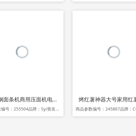
不锈钢面条机商用压面机电动刀削面机轧面皮擀饺子皮机大型多功能
商品参数编号：255504品牌：Sy/善友型号：30面条机保修期：12个月生产企业：唐山聚业机械制造有限公司商品详情 大件设备，走物流，部分市区可以送货上门。不在物流派送范围的需要买家到物流仓库自提，具体派送范围请咨询客服1.关于产品宣传，由于新广告法规定不得采用夸大宣传，故本商城已针对在售产品的广告宜传完成排查整改