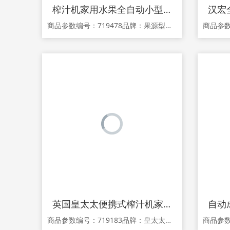
榨汁机家用水果全自动小型果蔬果肉渣汁分离多功能原汁机炸果汁机
商品参数编号：719478品牌：果源型号：WJE-F1B榨汁机附加功能：碎肉 制奶昔 榨汁 冰淇淋功率：150W产地：中国大陆省份：浙江省地市：宁波市颜色分类：F6(509小口径) F2红色(311小口径) F1红色(310小口径) F6B(551大口径) F1B红色(312大口径) F2B红色(313大口径)机身材质：塑料加料口形状：月牙形电压：111V~240V（含）生产企业：宁波昌伦电器有限
英国皇太太便携式榨汁机家用水果小型充电迷你榨汁杯电动炸果汁机
商品参数编号：719183品牌：皇太太型号：T56产地：中国大陆颜色分类：经典黑 中国红电压：≤36V(含)生产企业：皇太太容量：0.3L采购地：中国大陆保修期：24个月商品详情 1.关于产品宣传，由于新广告法规定不得采用夸大宣传，故本商城已针对在售产品的广告宜传完成排查整改，若尚有不妥之处敬请提示。关于此类问题发生