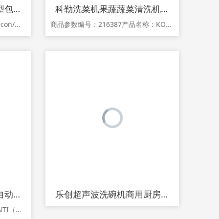
乐创食品真空机商用大型包装机干湿两用全自动海鲜抽空茶叶封口机
科勒洗菜机果蔬蔬菜清洗机食材净化机消毒解毒机家用全自动净食机
商品参数编号：241257品牌：lecon/乐创颜色分类：600型-真空小泵-.单泵 660型-真空小泵-.双泵★热卖款★ 360型-.工业大泵★热卖款★ 400型-.工业大泵 400升级型.-工业大泵★热卖款★ 500型-.工业大泵 500升级型-.工业大货号：lcfkj88商品详情 1.关于产品宣传，由于新广告法
商品参数编号：216387产品名称：KOHLER/科勒 76792T-NA品牌：KOHLER/科勒型号：76792T-NA产地：中国大陆省份：上海市地市：上海市颜色分类：果蔬清洗机 76792T-NA 果蔬机+果盆洗涤筐结构：分离式洗涤筐额定清洗容量：8升及以上生产企业：科勒（中国）投资有限公司控制方式：电脑式保修期：36个月商品详情
银泰加强版大流量液体自动灌装机 小型全自动数控定量分装机 洗衣液玻璃水食用油白酒饮料牛奶高精度灌装机器
乐创超声波洗碗机商用厨房洗菜洗碟器饭店全自动洗碗机餐厅用小型
商品参数编号：245663品牌：INTI（办公用品）型号：GFK-1780颜色分类：10L/分钟 17L/分钟 35L/分钟生产企业：银泰包装机械商品详情 1.关于产品宣传，由于新广告法规定不得采用夸大宣传，故本商城已针对在售产品的广告宜传完成排查整改，若尚有不妥之处敬请提示。关于此类问题发生的纠纷不作为赔偿理由，可