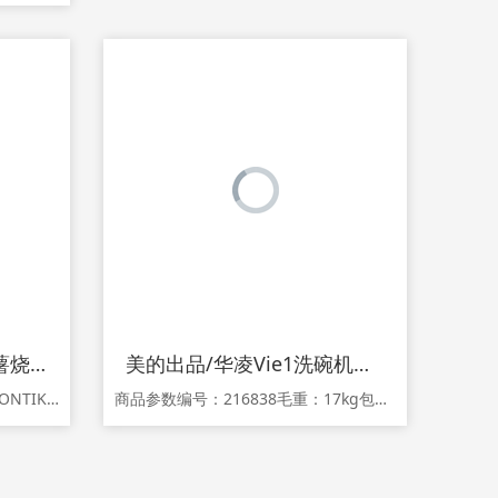
烤红薯神器大号家用红薯烧烤锅烤地瓜红薯烤肉盘烧烤炉烧烤架烤番
美的出品/华凌Vie1洗碗机台式免安装小型迷你家用全自动风干
商品参数编号：245867品牌：CONTIKI/康智奇产地：产地颜色分类：第3代24CM搪瓷盖【适合1-2人】 第3代24CM玻璃盖【适合1-2人】 第3代26CM搪瓷盖【适合3-4人】 第3代26CM玻璃盖【适合3-4人】 第3代28CM搪瓷盖【适合4-5人】 第3代28上市时间：其他货号：1839203_YhTkk具体规格：3DLnc商品详情
商品参数编号：216838毛重：17kg包装尺寸：532x552x558mm尺寸：435x420x435mm净重：14.5kg品牌：Midea/美的型号：vie1安装方式：独立式(自由摆放)洗涤方式：喷淋式餐具套数：4套控制方式：电子式开合方式：前开式堆码层数极限：6层喷臂：上/中/下智能类型：其他智能上市时间：2019-07最大耗水量：5L每次耗电量：0.57Kwh/24h最长洗涤时间：119分