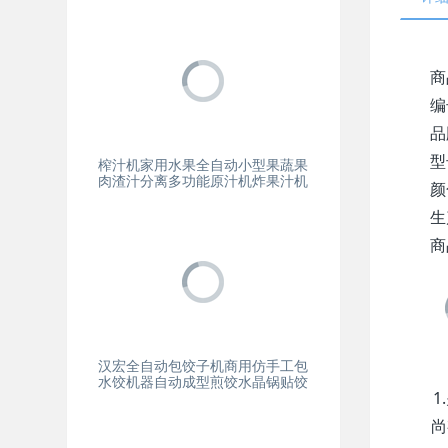
商
编
品
型
榨汁机家用水果全自动小型果蔬果
肉渣汁分离多功能原汁机炸果汁机
颜
生
商
汉宏全自动包饺子机商用仿手工包
水饺机器自动成型煎饺水晶锅贴饺
尚