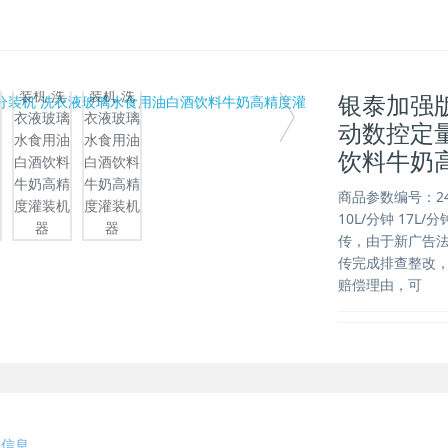
银泰加强
动数控定
饮料牛奶
商品参数编号：24
10L/分钟 17L
传，由于新广告
传完成排查整改
赔偿理由，可
细信息